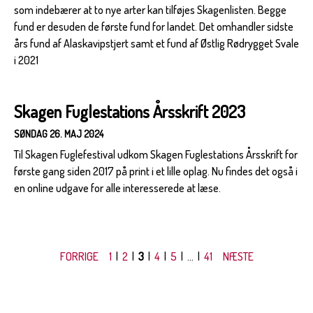
som indebærer at to nye arter kan tilføjes Skagenlisten. Begge
fund er desuden de første fund for landet. Det omhandler sidste
års fund af Alaskavipstjert samt et fund af Østlig Rødrygget Svale
i 2021
Skagen Fuglestations Årsskrift 2023
SØNDAG 26. MAJ 2024
Til Skagen Fuglefestival udkom Skagen Fuglestations Årsskrift for
første gang siden 2017 på print i et lille oplag. Nu findes det også i
en online udgave for alle interesserede at læse.
FORRIGE
1
|
2
|
3
|
4
|
5
| ... |
41
NÆSTE