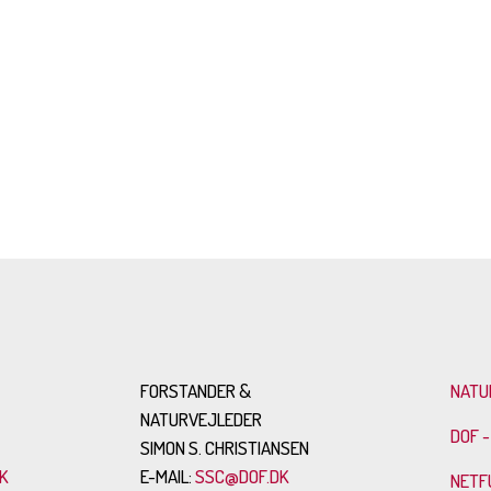
FORSTANDER &
NATU
NATURVEJLEDER
DOF -
SIMON S. CHRISTIANSEN
K
E-MAIL:
SSC@DOF.DK
NETF