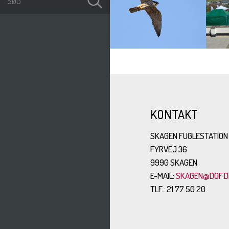
- Seneste
KONTAKT
observationer fra
Skagen
SKAGEN FUGLESTATION
FYRVEJ 36
9990 SKAGEN
E-MAIL:
SKAGEN@DOF.D
TLF.: 21 77 50 20