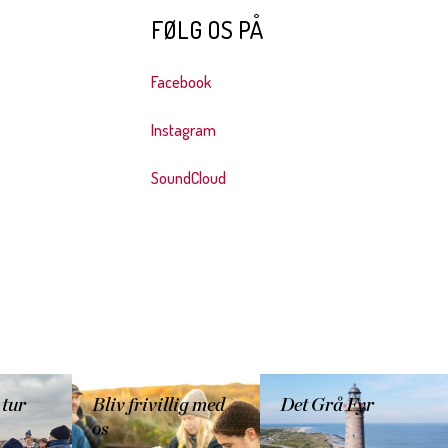
FØLG OS PÅ
Facebook
Instagram
SoundCloud
 tur
Bliv frivillig med
Det Grå Fyr
os