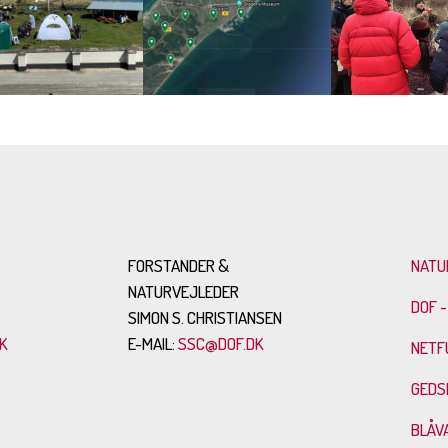
FORSTANDER &
NATU
NATURVEJLEDER
DOF -
SIMON S. CHRISTIANSEN
K
E-MAIL:
SSC@DOF.DK
NETF
GEDS
BLÅV