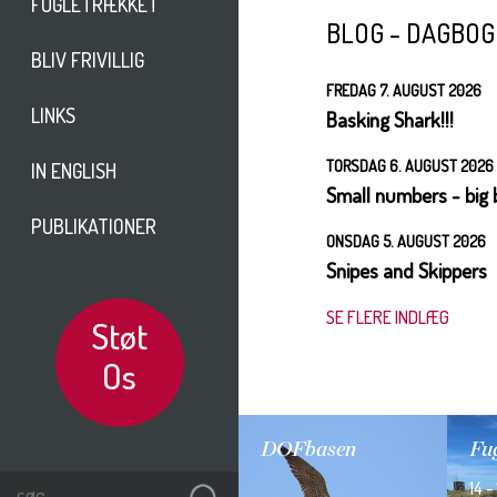
FUGLETRÆKKET
BLOG - DAGBO
BLIV FRIVILLIG
FREDAG 7. AUGUST 2026
LINKS
Basking Shark!!!
TORSDAG 6. AUGUST 2026
IN ENGLISH
Small numbers - big 
PUBLIKATIONER
ONSDAG 5. AUGUST 2026
Snipes and Skippers
SE FLERE INDLÆG
Støt
Os
DOFbasen
Fug
14 -