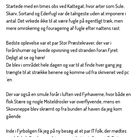
Startede med en times obs ved Kattegat, hvor arter som Sule,
Skarv, Sortand og Ederfugl var de talrigeste uden at imponere i
antal. Det virkede ikke til at være fugle på egentligt træk, men
mere omrokering og fouragering af fugle efter nattens rast.
Bedste oplevelse var et par Stor Præstekraver, der var i
forårshumør og lavede opvisning ved stranden foran Fyret.
Dejligt at se og høre!
De blev i området hele dagen og var til at finde hver gang jeg
trængte til at strække benene og komme ud fra skriveriet ved pc
´en.
Der var også en smule forår i luften ved Fyrhaverne, hvor både en
flok Stære og nogle Misteldrosler var overflyvende, mens en
Skovsneppe blev skræmt op fra bunden af haven da jeg kom
gående.
Inde i Fyrboligen fik jeg på ny besøg at et par IT folk, der mødtes