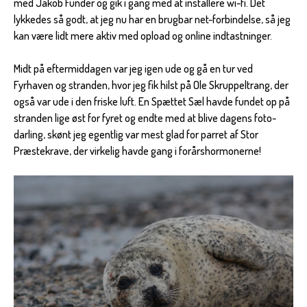
med Jakob Funder og gik i gang med at installere wi-fi. Det
lykkedes så godt, at jeg nu har en brugbar net-forbindelse, så jeg
kan være lidt mere aktiv med opload og online indtastninger.
Midt på eftermiddagen var jeg igen ude og gå en tur ved
Fyrhaven og stranden, hvor jeg fik hilst på Ole Skruppeltrang, der
også var ude i den friske luft. En Spættet Sæl havde fundet op på
stranden lige øst for fyret og endte med at blive dagens foto-
darling, skønt jeg egentlig var mest glad for parret af Stor
Præstekrave, der virkelig havde gang i forårshormonerne!