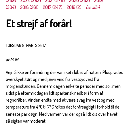
(289)
2022 (292)
2021 (279)
2020 (282)
2019
(304)
2018 (261)
2017 (247)
2016 (2)
(se alle)
Et strejf af forår!
TORSDAG 9. MARTS 2017
af MJH
Vejr: Sikke en forandring der var sket i løbet af natten. Plusgrader,
overskyet, tørt og med jævn vind fra vestsydvest fra
morgenstunden. Gennem dagen enkelte perioder med sol, men
sidst på eftermiddagen lidt spartansk nedbør i form af
regndråber. Vinden endte med at være svag fra vest og med
temperature fra 4
C til 7
C føltes det forårsagtigt i forhold til de
°
°
seneste par døgn. Med varmen var der også lidt dis over havet,
så sigten var moderat.