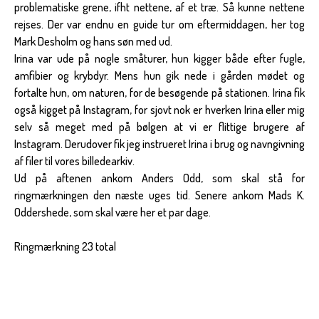
problematiske grene, ifht nettene, af et træ. Så kunne nettene
rejses. Der var endnu en guide tur om eftermiddagen, her tog
Mark Desholm og hans søn med ud.
Irina var ude på nogle småturer, hun kigger både efter fugle,
amfibier og krybdyr. Mens hun gik nede i gården mødet og
fortalte hun, om naturen, for de besøgende på stationen. Irina fik
også kigget på Instagram, for sjovt nok er hverken Irina eller mig
selv så meget med på bølgen at vi er flittige brugere af
Instagram. Derudover fik jeg instrueret Irina i brug og navngivning
af filer til vores billedearkiv.
Ud på aftenen ankom Anders Odd, som skal stå for
ringmærkningen den næste uges tid. Senere ankom Mads K.
Oddershede, som skal være her et par dage.
Ringmærkning 23 total