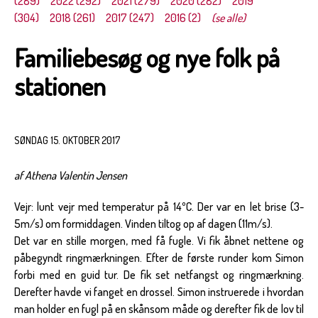
(289)
2022 (292)
2021 (279)
2020 (282)
2019
(304)
2018 (261)
2017 (247)
2016 (2)
(se alle)
Familiebesøg og nye folk på
stationen
SØNDAG 15. OKTOBER 2017
af Athena Valentin Jensen
Vejr: lunt vejr med temperatur på 14ºC. Der var en let brise (3-
5m/s) om formiddagen. Vinden tiltog op af dagen (11m/s).
Det var en stille morgen, med få fugle. Vi fik åbnet nettene og
påbegyndt ringmærkningen. Efter de første runder kom Simon
forbi med en guid tur. De fik set netfangst og ringmærkning.
Derefter havde vi fanget en drossel. Simon instruerede i hvordan
man holder en fugl på en skånsom måde og derefter fik de lov til