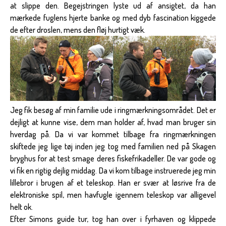
at slippe den. Begejstringen lyste ud af ansigtet, da han
mærkede fuglens hjerte banke og med dyb fascination kiggede
de efter droslen, mens den fløj hurtigt væk.
Jeg fik besøg af min familie ude i ringmærkningsområdet. Det er
dejligt at kunne vise, dem man holder af, hvad man bruger sin
hverdag på. Da vi var kommet tilbage fra ringmærkningen
skiftede jeg lige tøj inden jeg tog med familien ned på Skagen
bryghus for at test smage deres fiskefrikadeller. De var gode og
vi fik en rigtig dejlig middag. Da vi kom tilbage instruerede jeg min
lillebror i brugen af et teleskop. Han er svær at løsrive fra de
elektroniske spil, men havfugle igennem teleskop var alligevel
helt ok.
Efter Simons guide tur, tog han over i fyrhaven og klippede