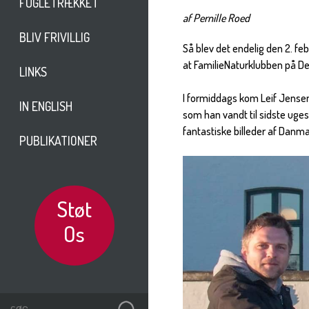
FUGLETRÆKKET
af Pernille Roed
BLIV FRIVILLIG
Så blev det endelig den 2. feb
at FamilieNaturklubben på Det
LINKS
I formiddags kom Leif Jensen 
IN ENGLISH
som han vandt til sidste uges
fantastiske billeder af Danma
PUBLIKATIONER
Støt
Os