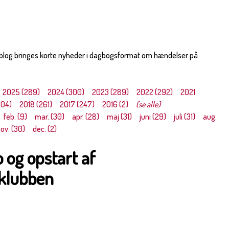
 blog bringes korte nyheder i dagbogsformat om hændelser på
2025 (289)
2024 (300)
2023 (289)
2022 (292)
2021
304)
2018 (261)
2017 (247)
2016 (2)
(se alle)
feb. (9)
mar. (30)
apr. (28)
maj (31)
juni (29)
juli (31)
aug.
ov. (30)
dec. (2)
o og opstart af
klubben