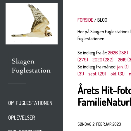
FORSIDE
BLOG
Her på Skagen Fuglestations
fuglestationen.
Se indlæg fra år:
2026 (188)
(279)
2020 (282)
2019 (
Se indlæg fra måned:
jan. (1)
(31)
sept. (29)
okt. (31)
n
Årets Hit-fot
FamilieNatur
OM FUGLESTATIONEN
OPLEVELSER
SØNDAG 2. FEBRUAR 2020