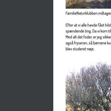
FamilieNaturklubben indtager
Efter at vi alle havde fået hil
spændende ting. Da vi kom til
Med alt det foder, er jeg si
også fryseren, så børnene k
blev studeret nøje.