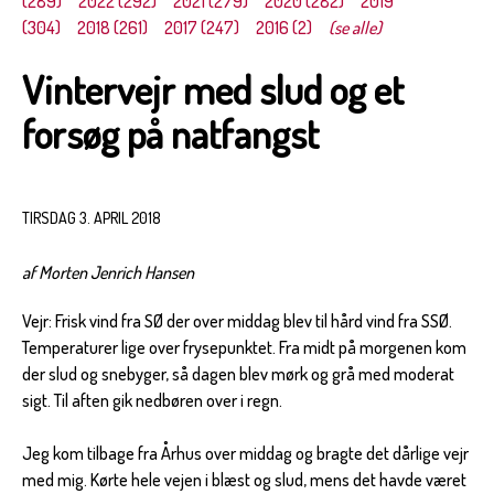
(289)
2022 (292)
2021 (279)
2020 (282)
2019
(304)
2018 (261)
2017 (247)
2016 (2)
(se alle)
Vintervejr med slud og et
forsøg på natfangst
TIRSDAG 3. APRIL 2018
af Morten Jenrich Hansen
Vejr: Frisk vind fra SØ der over middag blev til hård vind fra SSØ.
Temperaturer lige over frysepunktet. Fra midt på morgenen kom
der slud og snebyger, så dagen blev mørk og grå med moderat
sigt. Til aften gik nedbøren over i regn.
Jeg kom tilbage fra Århus over middag og bragte det dårlige vejr
med mig. Kørte hele vejen i blæst og slud, mens det havde været