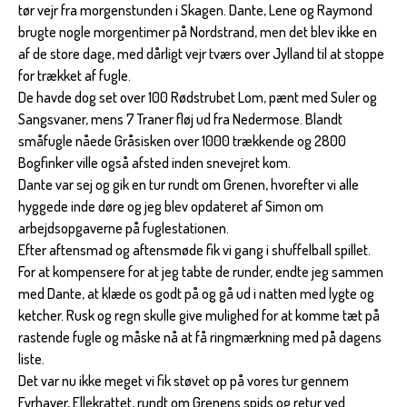
tør vejr fra morgenstunden i Skagen. Dante, Lene og Raymond
brugte nogle morgentimer på Nordstrand, men det blev ikke en
af de store dage, med dårligt vejr tværs over Jylland til at stoppe
for trækket af fugle.
De havde dog set over 100 Rødstrubet Lom, pænt med Suler og
Sangsvaner, mens 7 Traner fløj ud fra Nedermose. Blandt
småfugle nåede Gråsisken over 1000 trækkende og 2800
Bogfinker ville også afsted inden snevejret kom.
Dante var sej og gik en tur rundt om Grenen, hvorefter vi alle
hyggede inde døre og jeg blev opdateret af Simon om
arbejdsopgaverne på fuglestationen.
Efter aftensmad og aftensmøde fik vi gang i shuffelball spillet.
For at kompensere for at jeg tabte de runder, endte jeg sammen
med Dante, at klæde os godt på og gå ud i natten med lygte og
ketcher. Rusk og regn skulle give mulighed for at komme tæt på
rastende fugle og måske nå at få ringmærkning med på dagens
liste.
Det var nu ikke meget vi fik støvet op på vores tur gennem
Fyrhaver, Ellekrattet, rundt om Grenens spids og retur ved