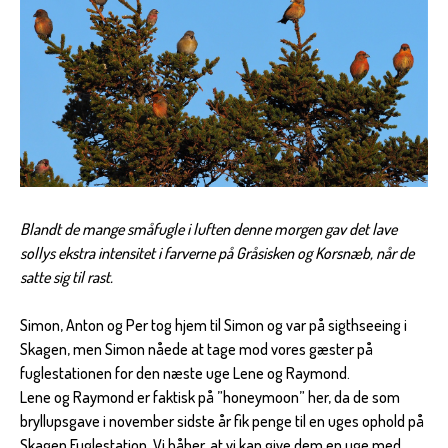
Blandt de mange småfugle i luften denne morgen gav det lave
sollys ekstra intensitet i farverne på Gråsisken og Korsnæb, når de
satte sig til rast.
Simon, Anton og Per tog hjem til Simon og var på sigthseeing i
Skagen, men Simon nåede at tage mod vores gæster på
fuglestationen for den næste uge Lene og Raymond.
Lene og Raymond er faktisk på ”honeymoon” her, da de som
bryllupsgave i november sidste år fik penge til en uges ophold på
Skagen Fuglestation. Vi håber, at vi kan give dem en uge med