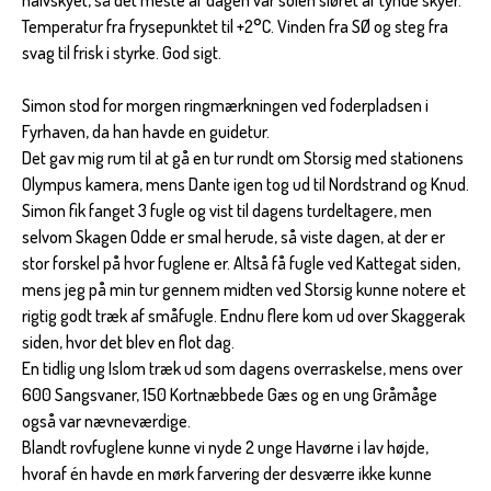
halvskyet, så det meste af dagen var solen sløret af tynde skyer.
Temperatur fra frysepunktet til +2°C. Vinden fra SØ og steg fra
svag til frisk i styrke. God sigt.
Simon stod for morgen ringmærkningen ved foderpladsen i
Fyrhaven, da han havde en guidetur.
Det gav mig rum til at gå en tur rundt om Storsig med stationens
Olympus kamera, mens Dante igen tog ud til Nordstrand og Knud.
Simon fik fanget 3 fugle og vist til dagens turdeltagere, men
selvom Skagen Odde er smal herude, så viste dagen, at der er
stor forskel på hvor fuglene er. Altså få fugle ved Kattegat siden,
mens jeg på min tur gennem midten ved Storsig kunne notere et
rigtig godt træk af småfugle. Endnu flere kom ud over Skaggerak
siden, hvor det blev en flot dag.
En tidlig ung Islom træk ud som dagens overraskelse, mens over
600 Sangsvaner, 150 Kortnæbbede Gæs og en ung Gråmåge
også var nævneværdige.
Blandt rovfuglene kunne vi nyde 2 unge Havørne i lav højde,
hvoraf én havde en mørk farvering der desværre ikke kunne