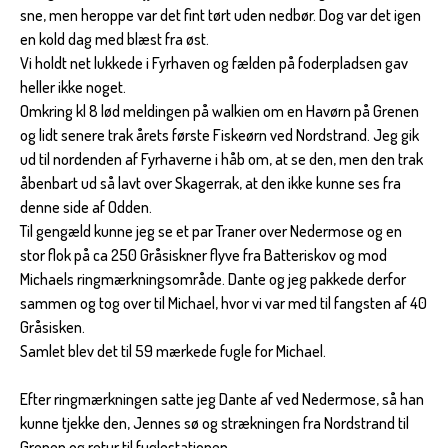
sne, men heroppe var det fint tørt uden nedbør. Dog var det igen
en kold dag med blæst fra øst.
Vi holdt net lukkede i Fyrhaven og fælden på foderpladsen gav
heller ikke noget.
Omkring kl 8 lød meldingen på walkien om en Havørn på Grenen
og lidt senere trak årets første Fiskeørn ved Nordstrand. Jeg gik
ud til nordenden af Fyrhaverne i håb om, at se den, men den trak
åbenbart ud så lavt over Skagerrak, at den ikke kunne ses fra
denne side af Odden.
Til gengæld kunne jeg se et par Traner over Nedermose og en
stor flok på ca 250 Gråsiskner flyve fra Batteriskov og mod
Michaels ringmærkningsområde. Dante og jeg pakkede derfor
sammen og tog over til Michael, hvor vi var med til fangsten af 40
Gråsisken.
Samlet blev det til 59 mærkede fugle for Michael.
Efter ringmærkningen satte jeg Dante af ved Nedermose, så han
kunne tjekke den, Jennes sø og strækningen fra Nordstrand til
Grenen og retur til fuglestationen.