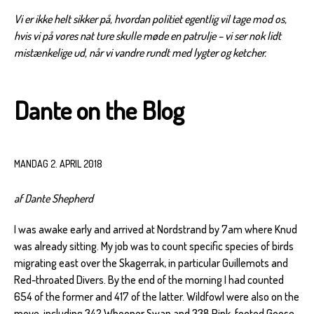
Vi er ikke helt sikker på, hvordan politiet egentlig vil tage mod os,
hvis vi på vores nat ture skulle møde en patrulje – vi ser nok lidt
mistænkelige ud, når vi vandre rundt med lygter og ketcher.
Dante on the Blog
MANDAG 2. APRIL 2018
af Dante Shepherd
I was awake early and arrived at Nordstrand by 7am where Knud
was already sitting. My job was to count specific species of birds
migrating east over the Skagerrak, in particular Guillemots and
Red-throated Divers. By the end of the morning I had counted
654 of the former and 417 of the latter. Wildfowl were also on the
move, including 342 Whooper Swan and 338 Pink-footed Goose.