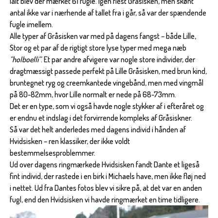
Ialt blev der mærket 61 fugle. Igen flest Gråsisken, men skønt
antal ikke var i nærhende af tallet fra i går, så var der spændende
fugle imellem.
Alle typer af Gråsisken var med på dagens fangst – både Lille,
Stor og et par af de rigtigt store lyse typer med mega næb
”holboelli”
. Et par andre afvigere var nogle store individer, der
dragtmæssigt passede perfekt på Lille Gråsisken, med brun kind,
bruntegnet ryg og creemkantede vingebånd, men med vingmål
på 80-82mm, hvor Lille normalt er nede på 68-73mm.
Det er en type, som vi også havde nogle stykker af i efteråret og
er endnu et indslag i det forvirrende kompleks af Gråsiskner.
Så var det helt anderledes med dagens individ i hånden af
Hvidsisken – ren klassiker, der ikke voldt
bestemmelsesproblemmer.
Ud over dagens ringmærkede Hvidsisken fandt Dante et ligeså
fint individ, der rastede i en birk i Michaels have, men ikke fløj ned
i nettet. Ud fra Dantes fotos blev vi sikre på, at det var en anden
fugl, end den Hvidsisken vi havde ringmærket en time tidligere.