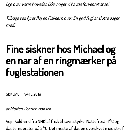
lige over vores hoveder. Ikke noget vi havde forventet at se!
Tilbage ved fyret fløj en Fiskeørn over. En god fugl at slutte dagen
med!
Fine siskner hos Michael og
en nar af en ringmærker på
fuglestationen
SØNDAG 1. APRIL 2018
af Morten Jenrich Hansen
Vejr: Kold vind fra NNØ af frisk til jævn styrke. Nattefrost -1°C og
dagtemperatur på 3°C. Det meste af dagen overskyet med strejf