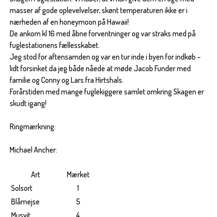
masser af gode oplevelvelser, skønt temperaturen ikke er i
nærheden af en honeymoon på Hawaii!
De ankom kl 16 med åbne forventninger og var straks med på
fuglestationens fællesskabet.
Jeg stod for aftensamden og var en tur inde i byen for indkøb –
lidt forsinket da jeg både nåede at møde Jacob Funder med
familie og Conny og Lars fra Hirtshals.
Forårstiden med mange fuglekiggere samlet omkring Skagen er
skudt igang!
Ringmærkning:
Michael Ancher:
Art
Mærket
Solsort
1
Blåmejse
5
Musvit
4