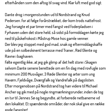
efterhånden som den aftog til svag vind. Klar luft med god sigt.
Dante drog i morgenstunden ud til Nordstrand og Knud
Pedersen. for at følge forårstrækket, der kom trods nattefrost.
Jeg forsøgte et par timer med fangst ved foderpladsen i
Fyrhaven uden det store held, så sidst på formiddagen kørte jeg
ned til påskefrokost i Måstrup Mose hos gamle venner.
Der blev jeg stoppet med god mad, snak og eftermiddagskaffe
ude på en solbeskinent terrasse med Traner., Rød Glente og
Ravne i baghaven.
Følte egentlig ikke, at jeg gik glimp af det helt store i Skagen
selvom Dante senere berettede om en fin dag med rovfugle som
minimum 200 Musvåger, 3 Røde Glenter og arter som ung
Havørn, Fjeldvåge, Dværgfalk og Vandrefalk på dagslisten.
Efter morgenobsen på Nordstrand tog han videre til Michael
Ancher og gik med på nogle ringmærkningsrunder, inden de tog
en tur til Jennes Sø og begyndte, at forberede netbanerne vd
den lokalitet. Et spændende områder, der nok skal give en række
gode fangster!