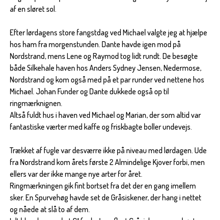
af en sløret sol.
Efter lørdagens store fangstdag ved Michael valgte jeg at hjælpe
hos ham fra morgenstunden. Dante havde igen mod på
Nordstrand, mens Lene og Raymod tog lidt rundt. De besøgte
både Silkehale haven hos Anders Sydney Jensen, Nedermose,
Nordstrand og kom også med på et par runder ved nettene hos
Michael. Johan Funder og Dante dukkede også op til
ringmærknignen.
Altså fuldt hus i haven ved Michael og Marian, der som altid var
fantastiske værter med kaffe og friskbagte boller undevejs.
Trækket af fugle var desværre ikke på niveau med lørdagen. Ude
fra Nordstrand kom årets første 2 Almindelige Kjover forbi, men
ellers var der ikke mange nye arter for året.
Ringmærkningen gik fint bortset fra det der en gang imellem
sker. En Spurvehøg havde set de Gråsiskener, der hang i nettet
og nåede at slå to af dem.