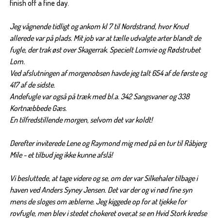
finish off a fine day.
Jeg vågnende tidligt og ankom kl 7 til Nordstrand, hvor Knud
allerede var på plads. Mit job var at tælle udvalgte arter blandt de
fugle, der trak øst over Skagerrak. Specielt Lomvie og Rødstrubet
Lom.
Ved afslutningen af morgenobsen havde jeg talt 654 af de første og
417 af de sidste.
Andefugle var også på træk med bl.a. 342 Sangsvaner og 338
Kortnæbbede Gæs.
En tilfredstillende morgen, selvom det var koldt!
Derefter inviterede Lene og Raymond mig med på en tur til Råbjerg
Mile - et tilbud jeg ikke kunne afslå!
Vi besluttede, at tage videre og se, om der var Silkehaler tilbage i
haven ved Anders Syney Jensen. Det var der og vi nød fine syn
mens de sloges om æblerne. Jeg kiggede op for at tjekke for
rovfugle, men blev i stedet chokeret over,at se en Hvid Stork kredse