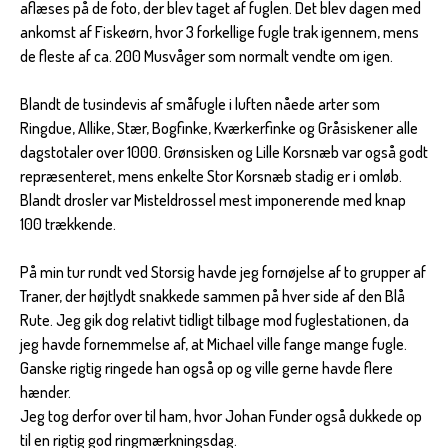
aflæses på de foto, der blev taget af fuglen. Det blev dagen med
ankomst af Fiskeørn, hvor 3 forkellige fugle trak igennem, mens
de fleste af ca. 200 Musvåger som normalt vendte om igen.
Blandt de tusindevis af småfugle i luften nåede arter som
Ringdue, Allike, Stær, Bogfinke, Kværkerfinke og Gråsiskener alle
dagstotaler over 1000. Grønsisken og Lille Korsnæb var også godt
repræsenteret, mens enkelte Stor Korsnæb stadig er i omløb.
Blandt drosler var Misteldrossel mest imponerende med knap
100 trækkende.
På min tur rundt ved Storsig havde jeg fornøjelse af to grupper af
Traner, der højtlydt snakkede sammen på hver side af den Blå
Rute. Jeg gik dog relativt tidligt tilbage mod fuglestationen, da
jeg havde fornemmelse af, at Michael ville fange mange fugle.
Ganske rigtig ringede han også op og ville gerne havde flere
hænder.
Jeg tog derfor over til ham, hvor Johan Funder også dukkede op
til en rigtig god ringmærkningsdag.