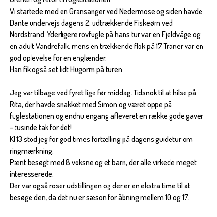
Vi startede med en Gransanger ved Nedermose og siden havde
Dante undervejs dagens 2. udtrækkende Fiskeørn ved
Nordstrand. Yderligere rovfugle på hans tur var en Fjeldvåge og
en adult Vandrefalk, mens en trækkende flok på 17 Traner var en
god oplevelse for en englænder.
Han fik også set lidt Hugorm på turen.
Jeg var tilbage ved fyret lige før middag. Tidsnok til at hilse på
Rita, der havde snakket med Simon og været oppe på
fuglestationen og endnu engang afleveret en række gode gaver
– tusinde tak for det!
Kl 13 stod jeg for god times fortælling på dagens guidetur om
ringmærkning.
Pænt besøgt med 8 voksne og et barn, der alle virkede meget
interesserede.
Der var også roser udstillingen og der er en ekstra time til at
besøge den, da det nu er sæson for åbning mellem 10 og 17.