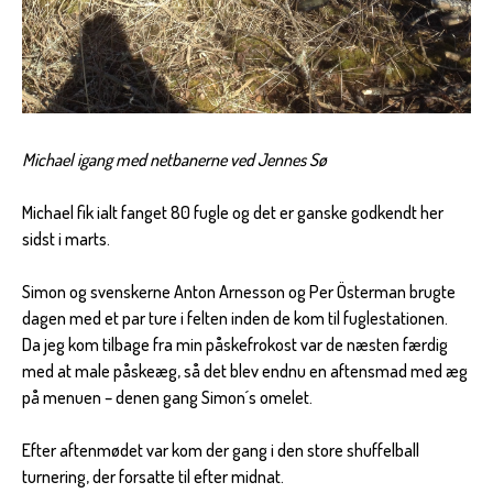
Michael igang med netbanerne ved Jennes Sø
Michael fik ialt fanget 80 fugle og det er ganske godkendt her
sidst i marts.
Simon og svenskerne Anton Arnesson og Per Österman brugte
dagen med et par ture i felten inden de kom til fuglestationen.
Da jeg kom tilbage fra min påskefrokost var de næsten færdig
med at male påskeæg, så det blev endnu en aftensmad med æg
på menuen – denen gang Simon´s omelet.
Efter aftenmødet var kom der gang i den store shuffelball
turnering, der forsatte til efter midnat.