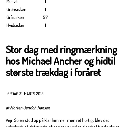
Musvit
1
Grønsisken
1
Gråsisken
57
Hvidsisken
1
Stor dag med ringmærkning
hos Michael Ancher og hidtil
største trækdag i foråret
LØRDAG 31. MARTS 2018
af Morten Jenrich Hansen
Vejr: Solen stod op på klar himmel, men ret hurtigt blev det