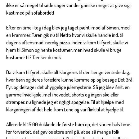
ikke er så meget til søde sager var der ganske meget at give sig i
kast med på sofabordet!
Efter en time i tog i dag blev jeg taget pænt imod af Simon, med
en krammer. Turen gik nu til Netto hvor vi skulle handle ind, til
dagens aftensmad, nemlig pizza. Inden vi kom til fyret, skulle vi
hjem til Simon og hente kostumer, men hvad skulle vi bruge
kostumer til? Tænker du nok.
Da vi kom til fyret, skulle alt klargøres til den længe ventede dag,
hvor børn og deres forældre kunne komme op og besøge Det Grå
Fyr, og deltage i det uhyggelige julemysterie. Så jeg blev iført, en
gammel hvid kjole, mel i hovedet, shorts og ingen sko eller
strømper, nu lignede jeg et rigtigt spøgelse. Til at hjælpe med
klargøringen af det hele, kom Lene og var flink til at hjælpe til.
Allerede kl 15:00 dukkede de første børn op, det var en halv time
før forventet, det gav os store smil på, at se så mange folk