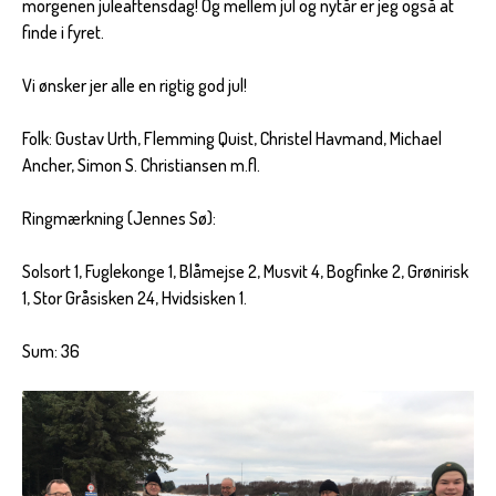
morgenen juleaftensdag! Og mellem jul og nytår er jeg også at
finde i fyret.
Vi ønsker jer alle en rigtig god jul!
Folk: Gustav Urth, Flemming Quist, Christel Havmand, Michael
Ancher, Simon S. Christiansen m.fl.
Ringmærkning (Jennes Sø):
Solsort 1, Fuglekonge 1, Blåmejse 2, Musvit 4, Bogfinke 2, Grønirisk
1, Stor Gråsisken 24, Hvidsisken 1.
Sum: 36