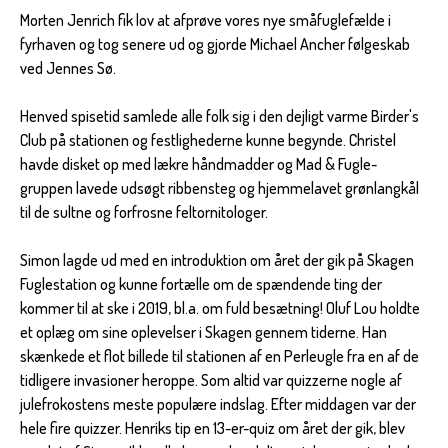
Morten Jenrich fik lov at afprøve vores nye småfuglefælde i
fyrhaven og tog senere ud og gjorde Michael Ancher følgeskab
ved Jennes Sø.
Henved spisetid samlede alle folk sig i den dejligt varme Birder's
Club på stationen og festlighederne kunne begynde. Christel
havde disket op med lækre håndmadder og Mad & Fugle-
gruppen lavede udsøgt ribbensteg og hjemmelavet grønlangkål
til de sultne og forfrosne feltornitologer.
Simon lagde ud med en introduktion om året der gik på Skagen
Fuglestation og kunne fortælle om de spændende ting der
kommer til at ske i 2019, bl.a. om fuld besætning! Oluf Lou holdte
et oplæg om sine oplevelser i Skagen gennem tiderne. Han
skænkede et flot billede til stationen af en Perleugle fra en af de
tidligere invasioner heroppe. Som altid var quizzerne nogle af
julefrokostens meste populære indslag. Efter middagen var der
hele fire quizzer. Henriks tip en 13-er-quiz om året der gik, blev