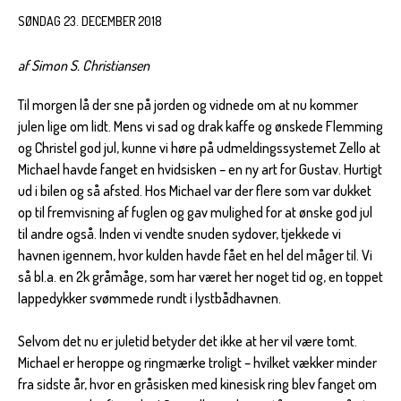
SØNDAG 23. DECEMBER 2018
af Simon S. Christiansen
Til morgen lå der sne på jorden og vidnede om at nu kommer
julen lige om lidt. Mens vi sad og drak kaffe og ønskede Flemming
og Christel god jul, kunne vi høre på udmeldingssystemet Zello at
Michael havde fanget en hvidsisken – en ny art for Gustav. Hurtigt
ud i bilen og så afsted. Hos Michael var der flere som var dukket
op til fremvisning af fuglen og gav mulighed for at ønske god jul
til andre også. Inden vi vendte snuden sydover, tjekkede vi
havnen igennem, hvor kulden havde fået en hel del måger til. Vi
så bl.a. en 2k gråmåge, som har været her noget tid og, en toppet
lappedykker svømmede rundt i lystbådhavnen.
Selvom det nu er juletid betyder det ikke at her vil være tomt.
Michael er heroppe og ringmærke troligt – hvilket vækker minder
fra sidste år, hvor en gråsisken med kinesisk ring blev fanget om