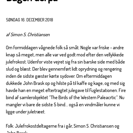
SØNDAG 16. DECEMBER 2018
af Simon S. Christiansen
Om formiddagen vågnede folk så småt. Nogle var friske - andre
knap så meget, men alle var ved godt mod efter den vellykkede
julefrokost. Udenfor viste vejret sig fra sin barske side med både
slud og blæst. Der blev gennemført lidt oprydning og rengøring
inden de sidste gæster kørte sydover. Om eftermiddagen
dukkede John Brask op og hilste på til kaffe og kage, og med sig
havde han en meget eftertragtet julegave til Fuglestationen. Fire
bind af samlerobjektet ”The Birds of the Western Paleacrtic”. Nu
mangler vi bare de sidste 5 bind… også en vindmåler kunne vi
ligge under juletræet.
Folk: Julefrokostdeltagerne fra i går, Simon S. Christiansen og
John Brask.