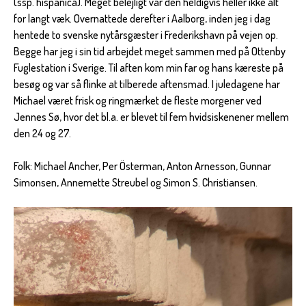
(ssp. hispanica). Meget belejligt var den heldigvis heller ikke alt
for langt væk. Overnattede derefter i Aalborg, inden jeg i dag
hentede to svenske nytårsgæster i Frederikshavn på vejen op.
Begge har jeg i sin tid arbejdet meget sammen med på Ottenby
Fuglestation i Sverige. Til aften kom min far og hans kæreste på
besøg og var så flinke at tilberede aftensmad. I juledagene har
Michael været frisk og ringmærket de fleste morgener ved
Jennes Sø, hvor det bl.a. er blevet til fem hvidsiskenener mellem
den 24 og 27.
Folk: Michael Ancher, Per Österman, Anton Arnesson, Gunnar
Simonsen, Annemette Streubel og Simon S. Christiansen.