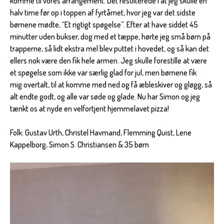
komme til vores arrangement. Det resulterede i at jeg skulle en
halv time før op i toppen af fyrtårnet, hvor jeg var det sidste
børnene mødte, “Et rigtigt spøgelse”. Efter at have siddet 45
minutter uden bukser, dog med et tæppe, hørte jeg små børn på
trapperne, så lidt ekstra mel blev puttet i hovedet, og så kan det
ellers nok være den fik hele armen. Jeg skulle forestille at være
et spøgelse som ikke var særlig glad for jul, men børnene fik
mig overtalt, til at komme med ned og få æbleskiver og gløgg, så
alt endte godt, og alle var søde og glade. Nu har Simon og jeg
tænkt os at nyde en velfortjent hjemmelavet pizza!
Folk: Gustav Urth, Christel Havmand, Flemming Quist, Lene
Kappelborg, Simon S. Christiansen & 35 børn