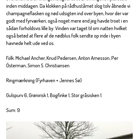
inden middagen. Da klokken på rådhustårnet slog tolv åbnede vi
champagneflasken og nød udsigten ind over byen, hvor der var
godt med fyrværkeri, også noget mere end jeg havde troet i en
sådan forholdsvis lille by. Vinden var taget til om natten hvilket
også betød at flere af de nødblus folk sendte op inde i byen
havnede helt ude ved os.
Folk: Michael Ancher, Knud Pedersen, Anton Arnesson, Per
Österman, Simon S. Christiansen.
Ringmærkning (Fyrhaven + Jennes Sø):
Gulspurv 6, Grønirisk 1, Bogfinke 1, Stor gråsisken 1.
Sum: 9