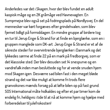
Anderledes var det i Skagen, hvor der blev fundet en adult
kaspisk måge og en 2K gråmåge ved Havnevagten. En
Sumpmejse blev også set på fodringsplads på Nordlysvej. En del
mennesker var kørt forgæves efter grindehvalen, som blev
fjernet tidligt på formiddagen. En mindre gruppe af birdere tog
en tur til Jerup Enge & Strand for at finde en bjerglærke, som en i
gruppen manglede som DK-art. Jerup Enge & Strand er et af de
sikreste steder for overvintrende bjerglærker i Danmark og det
lykkedes sørme at finde 22 på en mark på Fredborgvej, som er
det klassiske sted. Der blev desuden set 14 snespurve og en
vandrefalk inden man besluttede sig for at vende snuden hjem
mod Skagen igen. Desværre sad bilen fast i den meget bløde
strand og det var kke muligt at komme fri trods flere
granvoksnes mænds forsøg på at løfte bilen op på fast grund.
SOS International måte hidkaldes og efter et par timer kom de
endelig fri, heldigvis i tide til at nå at komme hjem og hjælpe med
forberedelser til julefrokosten!