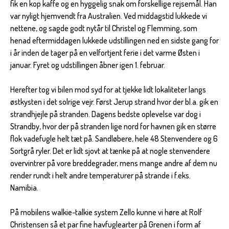
fik en kop kaffe og en hyggelig snak om forskellige rejsemål. Han
var nyligt hjemvendt fra Australien. Ved middagstid lukkede vi
nettene, og sagde godt nytår til Christel og Flemming, som
henad eftermiddagen lukkede udstillingen ned en sidste gang for
i år inden de tager på en velfortjent ferie i det varme Østen i
januar. Fyret og udstillingen åbner igen 1. februar.
Herefter tog vi bilen mod syd for at tjekke lidt lokaliteter langs
østkysten i det solrige vejr. Først Jerup strand hvor der bl.a. gik en
strandhjejle på stranden. Dagens bedste oplevelse var dog i
Strandby, hvor der på stranden lige nord for havnen gik en større
flok vadefugle helt tæt på. Sandløbere, hele 48 Stenvendere og 6
Sortgrå ryler. Det er lidt sjovt at tænke på at nogle stenvendere
overvintrer på vore breddegrader, mens mange andre af dem nu
render rundt i helt andre temperaturer på strande i f.eks.
Namibia.
På mobilens walkie-talkie system Zello kunne vi høre at Rolf
Christensen så et par fine havfuglearter på Grenen i form af