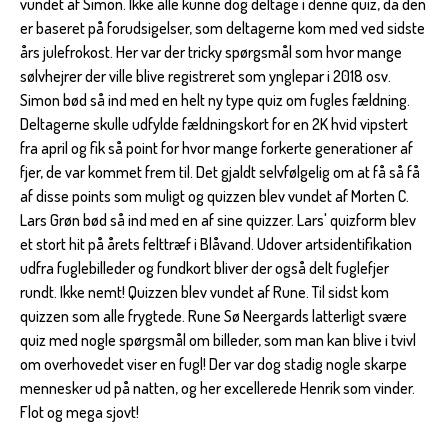
vundet af Simon. Ikke alle kunne dog deltage i denne quiz, da den
er baseret på forudsigelser, som deltagerne kom med ved sidste
års julefrokost. Her var der tricky spørgsmål som hvor mange
sølvhejrer der ville blive registreret som ynglepar i 2018 osv.
Simon bød så ind med en helt ny type quiz om fugles fældning.
Deltagerne skulle udfylde fældningskort for en 2K hvid vipstert
fra april og fik så point for hvor mange forkerte generationer af
fjer, de var kommet frem til. Det gjaldt selvfølgelig om at få så få
af disse points som muligt og quizzen blev vundet af Morten C.
Lars Grøn bød så ind med en af sine quizzer. Lars' quizform blev
et stort hit på årets felttræf i Blåvand. Udover artsidentifikation
udfra fuglebilleder og fundkort bliver der også delt fuglefjer
rundt. Ikke nemt! Quizzen blev vundet af Rune. Til sidst kom
quizzen som alle frygtede. Rune Sø Neergards latterligt svære
quiz med nogle spørgsmål om billeder, som man kan blive i tvivl
om overhovedet viser en fugl! Der var dog stadig nogle skarpe
mennesker ud på natten, og her excellerede Henrik som vinder.
Flot og mega sjovt!