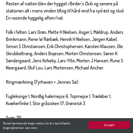
Resten af natten blev der hygget i Birder's Club og senere på
stationen alt i mens vinden tiltog til hård vind fra syd øst og slud.
En rasende hyggelig aften/nat.
Folk i felten: Lars Grøn, Mette H Nielsen, Asger L Møldrup, Anders
Brinkmann, Rene W Rørbæk, Henrik H Nielsen, Jørgen Kabel,
Simon S Christiansen, Erik Christophersen, Karsten Klausen, Ole
Skrubbeltrang, Anders Bojesen, Morten Christensen, Søren K
Søndergaard, Jens Kirkeby, Lars Ytte, Morten J Hansen, Rune S
Neergaard, Oluf Lou, Lars Mortensen, Michael Ancher.
Ringmærkning (Fyrhaven + Jennes Sø):
Fuglekonge 1, Nordlig halemejse 6, Topmejse 1, Træløber 1,
Kvækerfinke 1, Stor gråsisken 17, Grønirisk 3.
Sum: 30
Denne hjemmeside bruger cookies for at vi kan forbedre
Forstået!
brugeroplevelsen.
Læs mere