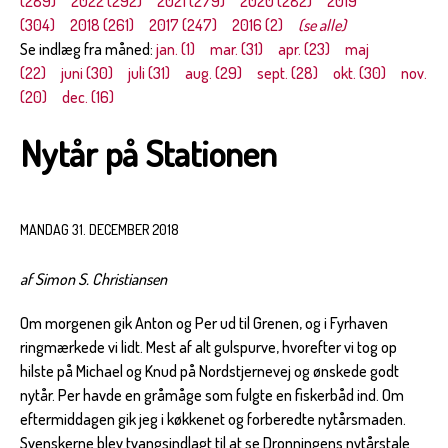
(289)
2022 (292)
2021 (279)
2020 (282)
2019
(304)
2018 (261)
2017 (247)
2016 (2)
(se alle)
Se indlæg fra måned:
jan. (1)
mar. (31)
apr. (23)
maj
(22)
juni (30)
juli (31)
aug. (29)
sept. (28)
okt. (30)
nov.
(20)
dec. (16)
Nytår på Stationen
MANDAG 31. DECEMBER 2018
af Simon S. Christiansen
Om morgenen gik Anton og Per ud til Grenen, og i Fyrhaven
ringmærkede vi lidt. Mest af alt gulspurve, hvorefter vi tog op
hilste på Michael og Knud på Nordstjernevej og ønskede godt
nytår. Per havde en gråmåge som fulgte en fiskerbåd ind. Om
eftermiddagen gik jeg i køkkenet og forberedte nytårsmaden.
Svenskerne blev tvangsindlagt til at se Dronningens nytårstale