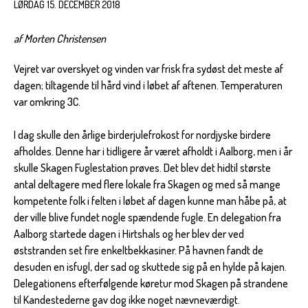
LØRDAG 15. DECEMBER 2018
af Morten Christensen
Vejret var overskyet og vinden var frisk fra sydøst det meste af
dagen; tiltagende til hård vind i løbet af aftenen. Temperaturen
var omkring 3C.
I dag skulle den årlige birderjulefrokost for nordjyske birdere
afholdes. Denne har i tidligere år været afholdt i Aalborg, men i år
skulle Skagen Fuglestation prøves. Det blev det hidtil største
antal deltagere med flere lokale fra Skagen og med så mange
kompetente folk i felten i løbet af dagen kunne man håbe på, at
der ville blive fundet nogle spændende fugle. En delegation fra
Aalborg startede dagen i Hirtshals og her blev der ved
øststranden set fire enkeltbekkasiner. På havnen fandt de
desuden en isfugl, der sad og skuttede sig på en hylde på kajen.
Delegationens efterfølgende køretur mod Skagen på strandene
til Kandestederne gav dog ikke noget nævneværdigt.